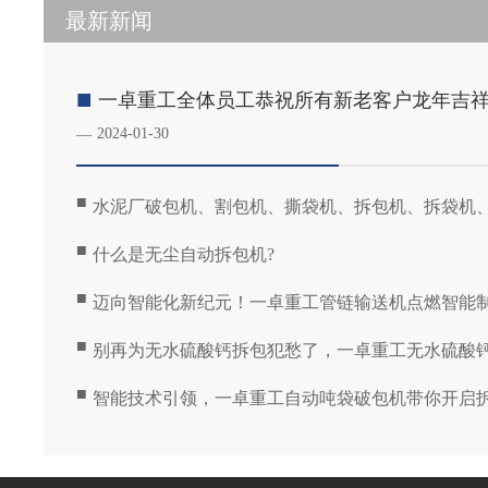
最新新闻
■
一卓重工全体员工恭祝所有新老客户龙年吉祥，
2024-01-30
—
■
水泥厂破包机、割包机、撕袋机、拆包机、拆袋机
■
什么是无尘自动拆包机?
■
迈向智能化新纪元！一卓重工管链输送机点燃智能
■
别再为无水硫酸钙拆包犯愁了，一卓重工无水硫酸
■
智能技术引领，一卓重工自动吨袋破包机带你开启